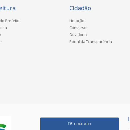
eitura
Cidadão
do Prefeito
Licitação
rama
Consursos
o
Ouvidoria
as
Portal da Transparência
CONTATO