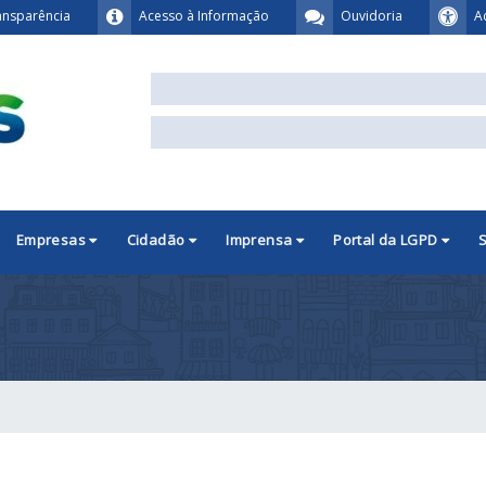
ansparência
Acesso à Informação
Ouvidoria
A
Empresas
Cidadão
Imprensa
Portal da LGPD