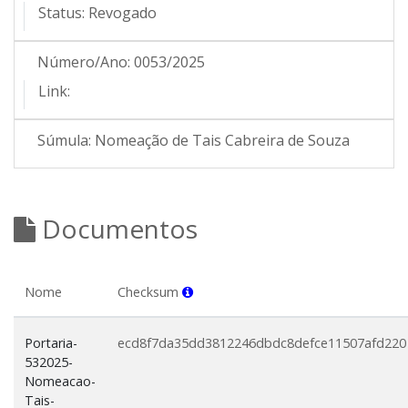
Status:
Revogado
Número/Ano:
0053/2025
Link:
Súmula:
Nomeação de Tais Cabreira de Souza
Documentos
Nome
Checksum
Portaria-
ecd8f7da35dd3812246dbdc8defce11507afd220
532025-
Nomeacao-
Tais-