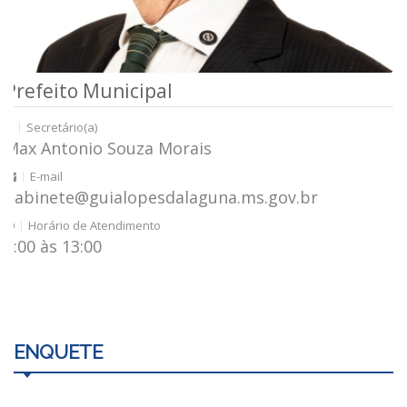
Prefeito Municipal
G
Secretário(a)
Max Antonio Souza Morais
F
E-mail
gabinete@guialopesdalaguna.ms.gov.br
g
Horário de Atendimento
7:00 às 13:00
7
ENQUETE