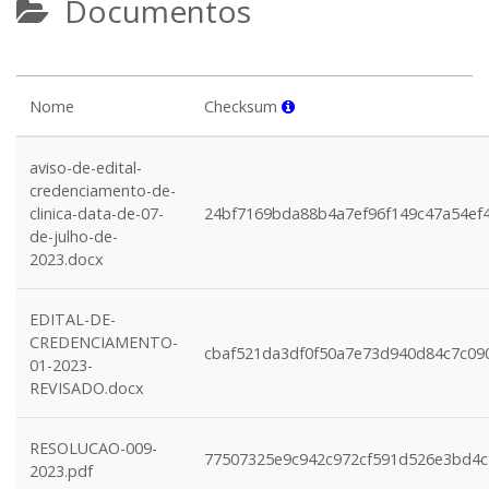
Documentos
Nome
Checksum
aviso-de-edital-
credenciamento-de-
clinica-data-de-07-
24bf7169bda88b4a7ef96f149c47a54ef
de-julho-de-
2023.docx
EDITAL-DE-
CREDENCIAMENTO-
cbaf521da3df0f50a7e73d940d84c7c09
01-2023-
REVISADO.docx
RESOLUCAO-009-
77507325e9c942c972cf591d526e3bd4
2023.pdf