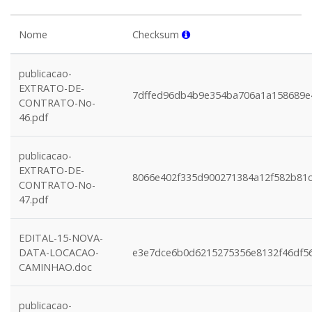
Nome
Checksum
publicacao-
EXTRATO-DE-
7dffed96db4b9e354ba706a1a158689e
CONTRATO-No-
46.pdf
publicacao-
EXTRATO-DE-
8066e402f335d900271384a12f582b81
CONTRATO-No-
47.pdf
EDITAL-15-NOVA-
DATA-LOCACAO-
e3e7dce6b0d6215275356e8132f46df5
CAMINHAO.doc
publicacao-