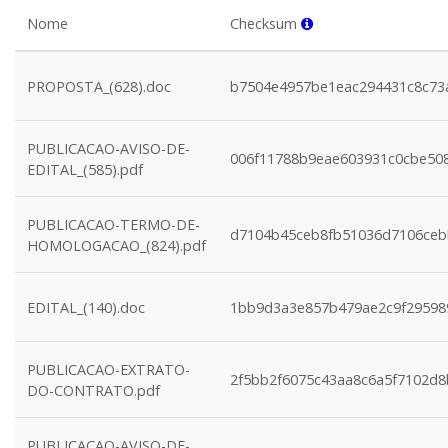
Nome
Checksum
PROPOSTA_(628).doc
b7504e4957be1eac294431c8c73
PUBLICACAO-AVISO-DE-
006f11788b9eae603931c0cbe50
EDITAL_(585).pdf
PUBLICACAO-TERMO-DE-
d7104b45ceb8fb51036d7106ce
HOMOLOGACAO_(824).pdf
EDITAL_(140).doc
1bb9d3a3e857b479ae2c9f2959
PUBLICACAO-EXTRATO-
2f5bb2f6075c43aa8c6a5f7102d
DO-CONTRATO.pdf
PUBLICACAO-AVISO-DE-