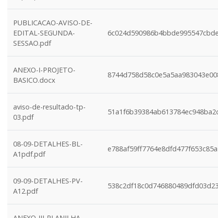
PUBLICACAO-AVISO-DE-
EDITAL-SEGUNDA-
6c024d590986b4bbde995547cbd
SESSAO.pdf
ANEXO-I-PROJETO-
8744d758d58c0e5a5aa983043e00
BASICO.docx
aviso-de-resultado-tp-
51a1f6b39384ab613784ec948ba2c
03.pdf
08-09-DETALHES-BL-
e788af59ff7764e8dfd477f653c85
A1pdf.pdf
09-09-DETALHES-PV-
538c2df18c0d746880489dfd03d2
A12.pdf
ANEXO-III-PLANILHA-