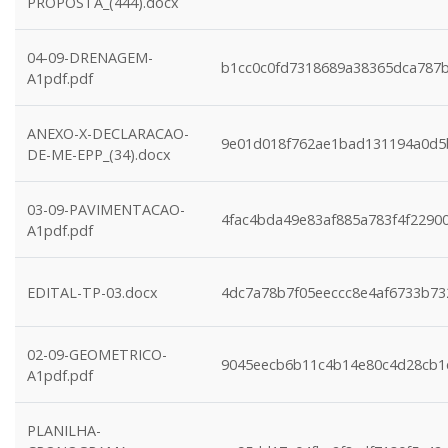
PROPOSTA_(444).docx
04-09-DRENAGEM-
b1cc0c0fd7318689a38365dca787
A1pdf.pdf
ANEXO-X-DECLARACAO-
9e01d018f762ae1bad131194a0d5
DE-ME-EPP_(34).docx
03-09-PAVIMENTACAO-
4fac4bda49e83af885a783f4f2290
A1pdf.pdf
EDITAL-TP-03.docx
4dc7a78b7f05eeccc8e4af6733b73
02-09-GEOMETRICO-
9045eecb6b11c4b14e80c4d28cb1
A1pdf.pdf
PLANILHA-