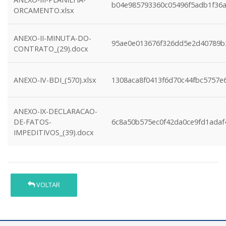
b04e985793360c05496f5adb1f36
ORCAMENTO.xlsx
ANEXO-II-MINUTA-DO-
95ae0e013676f326dd5e2d40789b
CONTRATO_(29).docx
ANEXO-IV-BDI_(570).xlsx
1308aca8f0413f6d70c44fbc5757e
ANEXO-IX-DECLARACAO-
DE-FATOS-
6c8a50b575ec0f42da0ce9fd1adaf
IMPEDITIVOS_(39).docx
VOLTAR