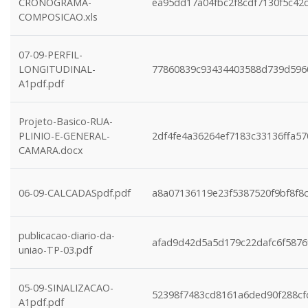
CRONOGRAMA-
ea95dd17a04fbc2f8cdf7130f5c42
COMPOSICAO.xls
07-09-PERFIL-
LONGITUDINAL-
77860839c93434403588d739d596
A1pdf.pdf
Projeto-Basico-RUA-
PLINIO-E-GENERAL-
2df4fe4a36264ef7183c33136ffa5
CAMARA.docx
06-09-CALCADASpdf.pdf
a8a07136119e23f5387520f9bf8f8
publicacao-diario-da-
afad9d42d5a5d179c22dafc6f5876
uniao-TP-03.pdf
05-09-SINALIZACAO-
52398f7483cd8161a6ded90f288cf
A1pdf.pdf