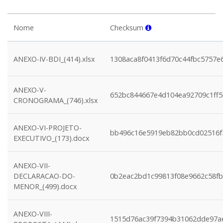
Nome
Checksum
ANEXO-IV-BDI_(414).xlsx
1308aca8f0413f6d70c44fbc5757e
ANEXO-V-
652bc844667e4d104ea92709c1ff
CRONOGRAMA_(746).xlsx
ANEXO-VI-PROJETO-
bb496c16e5919eb82bb0cd02516f
EXECUTIVO_(173).docx
ANEXO-VII-
DECLARACAO-DO-
0b2eac2bd1c99813f08e9662c58fb
MENOR_(499).docx
ANEXO-VIII-
1515d76ac39f7394b31062dde97a