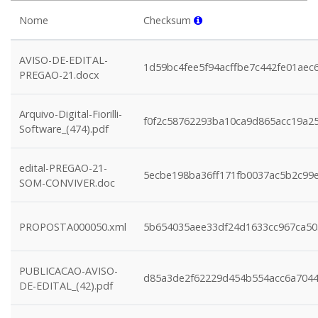
Nome
Checksum
AVISO-DE-EDITAL-
1d59bc4fee5f94acffbe7c442fe01aec
PREGAO-21.docx
Arquivo-Digital-Fiorilli-
f0f2c58762293ba10ca9d865acc19a2
Software_(474).pdf
edital-PREGAO-21-
5ecbe198ba36ff171fb0037ac5b2c99
SOM-CONVIVER.doc
PROPOSTA000050.xml
5b654035aee33df24d1633cc967ca50
PUBLICACAO-AVISO-
d85a3de2f62229d454b554acc6a7044
DE-EDITAL_(42).pdf