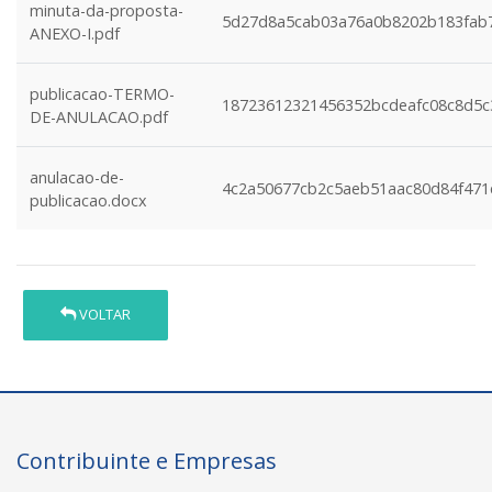
minuta-da-proposta-
5d27d8a5cab03a76a0b8202b183fab
ANEXO-I.pdf
publicacao-TERMO-
18723612321456352bcdeafc08c8d5c
DE-ANULACAO.pdf
anulacao-de-
4c2a50677cb2c5aeb51aac80d84f471
publicacao.docx
VOLTAR
Contribuinte e Empresas