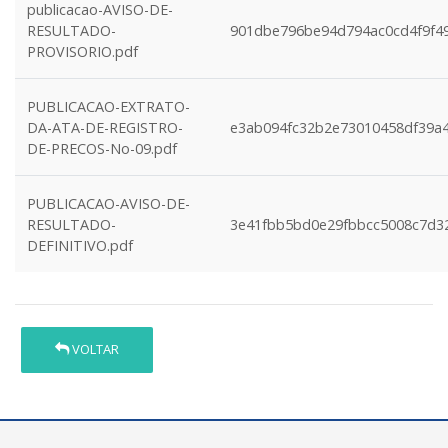
publicacao-AVISO-DE-
RESULTADO-
901dbe796be94d794ac0cd4f9f49
PROVISORIO.pdf
PUBLICACAO-EXTRATO-
DA-ATA-DE-REGISTRO-
e3ab094fc32b2e73010458df39a4
DE-PRECOS-No-09.pdf
PUBLICACAO-AVISO-DE-
RESULTADO-
3e41fbb5bd0e29fbbcc5008c7d3
DEFINITIVO.pdf
VOLTAR