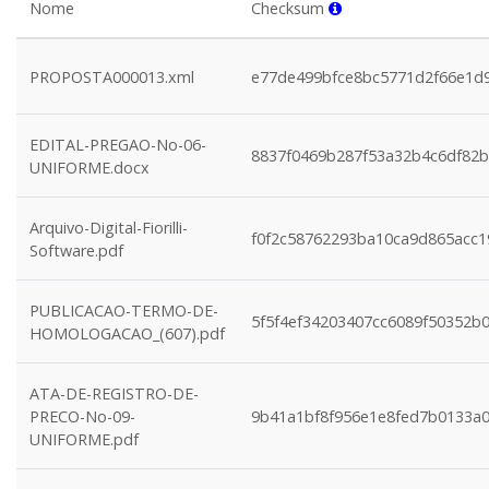
Nome
Checksum
PROPOSTA000013.xml
e77de499bfce8bc5771d2f66e1d9
EDITAL-PREGAO-No-06-
8837f0469b287f53a32b4c6df82
UNIFORME.docx
Arquivo-Digital-Fiorilli-
f0f2c58762293ba10ca9d865acc1
Software.pdf
PUBLICACAO-TERMO-DE-
5f5f4ef34203407cc6089f50352b
HOMOLOGACAO_(607).pdf
ATA-DE-REGISTRO-DE-
PRECO-No-09-
9b41a1bf8f956e1e8fed7b0133a0
UNIFORME.pdf