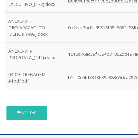
bb496c16e5919eb82bb0cd02516f
EXECUTIVO_(173).docx
ANEXO-VII-
DECLARACAO-DO-
0b2eac2bd1c99813f08e9662c58fb
MENOR_(499).docx
ANEXO-VIII-
1515d76ac39f7394b31062dde97a
PROPOSTA_(444).docx
04-09-DRENAGEM-
b1cc0c0fd7318689a38365dca787
A1pdf.pdf
VOLTAR