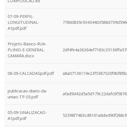
COMPOSICAO.xls
07-09-PERFIL-
LONGITUDINAL-
77860839c93434403588d739d596
A1pdf.pdf
Projeto-Basico-RUA-
PLINIO-E-GENERAL-
2df4fe4a36264ef7183c33136ffa5
CAMARA.docx
06-09-CALCADASpdf.pdf
a8a07136119e23f5387520f9bf8f8
publicacao-diario-da-
afad9d42d5a5d179c22dafc6f5876
uniao-TP-03.pdf
05-09-SINALIZACAO-
52398f7483cd8161a6ded90f288cf
A1pdf.pdf