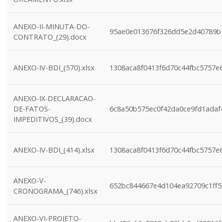
ANEXO-II-MINUTA-DO-
95ae0e013676f326dd5e2d40789b
CONTRATO_(29).docx
ANEXO-IV-BDI_(570).xlsx
1308aca8f0413f6d70c44fbc5757e
ANEXO-IX-DECLARACAO-
DE-FATOS-
6c8a50b575ec0f42da0ce9fd1adaf
IMPEDITIVOS_(39).docx
ANEXO-IV-BDI_(414).xlsx
1308aca8f0413f6d70c44fbc5757e
ANEXO-V-
652bc844667e4d104ea92709c1ff
CRONOGRAMA_(746).xlsx
ANEXO-VI-PROJETO-