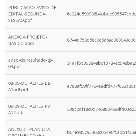
PUBLICACAO-AVISO-DE-
EDITAL-SEGUNDA-
6c024d590986b4bbde995547cbd
SESSAO.pdf
ANEXO-I-PROJETO-
8744d758d58c0e5a5aa983043e00
BASICO.docx
aviso-de-resultado-tp-
51a1f6b39384ab613784ec948ba2c
03.pdf
08-09-DETALHES-BL-
e788af59ff7764e8dfd477f653c85
A1pdf.pdf
09-09-DETALHES-PV-
538c2df18c0d746880489dfd03d2
A12.pdf
ANEXO-III-PLANILHA-
b04e985793360c05496f5adb1f36
ORCAMENTO.xlsx