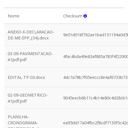
Nome
Checksum
ANEXO-X-DECLARACAO-
9e01d018f762ae1bad131194a0d5
DE-ME-EPP_(34).docx
03-09-PAVIMENTACAO-
4fac4bda49e83af885a783f4f2290
A1pdf.pdf
EDITAL-TP-03.docx
4dc7a78b7f05eeccc8e4af6733b73
02-09-GEOMETRICO-
9045eecb6b11c4b14e80c4d28cb1
A1pdf.pdf
PLANILHA-
CRONOGRAMA-
ea95dd17a04fbc2f8cdf7130f5c42