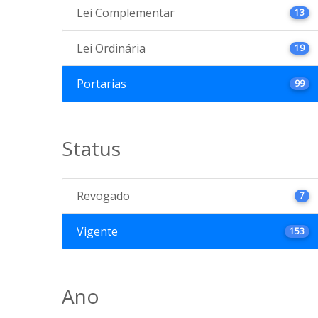
Lei Complementar
13
Lei Ordinária
19
Portarias
99
Status
Revogado
7
Vigente
153
Ano