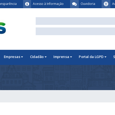
ansparência
Acesso à Informação
Ouvidoria
A
Empresas
Cidadão
Imprensa
Portal da LGPD