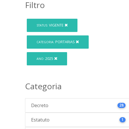
Filtro
VIGENTE
STATUS:
PORTARIAS
CATEGORIA:
2025
ANO:
Categoria
Decreto
28
Estatuto
1