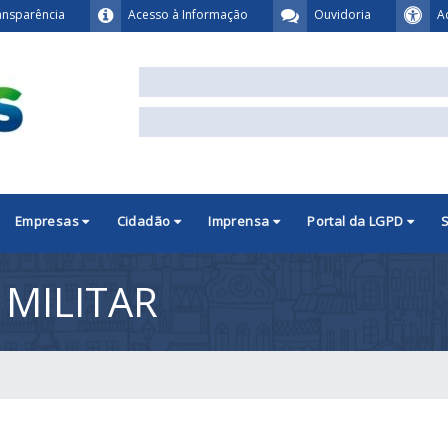
ansparência
Acesso à Informação
Ouvidoria
A
Empresas
Cidadão
Imprensa
Portal da LGPD
 MILITAR