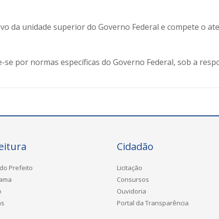
tivo da unidade superior do Governo Federal e compete o at
e-se por normas específicas do Governo Federal, sob a resp
eitura
Cidadão
do Prefeito
Licitação
rama
Consursos
o
Ouvidoria
as
Portal da Transparência